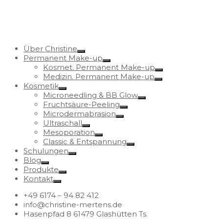
Über Christine
Permanent Make-up
Kosmet. Permanent Make-up
Medizin. Permanent Make-up
Kosmetik
Microneedling & BB Glow
Fruchtsäure-Peeling
Microdermabrasion
Ultraschall
Mesoporation
Classic & Entspannung
Schulungen
Blog
Produkte
Kontakt
+49 6174 – 94 82 412
info@christine-mertens.de
Hasenpfad 8 61479 Glashütten Ts.