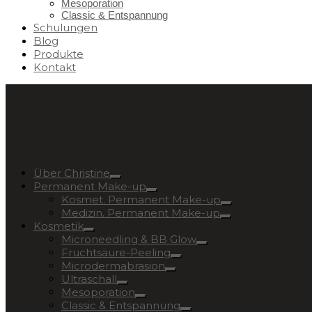
Mesoporation
Classic & Entspannung
Schulungen
Blog
Produkte
Kontakt
Über Christine
Permanent Make-up
Kosmet. Permanent Make-up
Medizin. Permanent Make-up
Kosmetik
Microneedling & BB Glow
Fruchtsäure-Peeling
Microdermabrasion
Ultraschall
Mesoporation
Classic & Entspannung