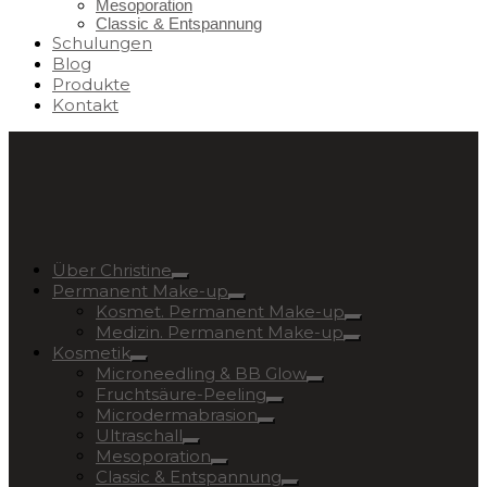
Mesoporation
Classic & Entspannung
Schulungen
Blog
Produkte
Kontakt
Über Christine
Permanent Make-up
Kosmet. Permanent Make-up
Medizin. Permanent Make-up
Kosmetik
Microneedling & BB Glow
Fruchtsäure-Peeling
Microdermabrasion
Ultraschall
Mesoporation
Classic & Entspannung