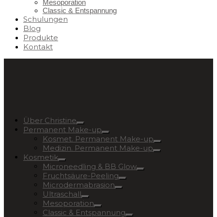
Mesoporation
Classic & Entspannung
Schulungen
Blog
Produkte
Kontakt
Über Christine
Permanent Make-up
Kosmet. Permanent Make-up
Medizin. Permanent Make-up
Kosmetik
Microneedling & BB Glow
Fruchtsäure-Peeling
Microdermabrasion
Ultraschall
Mesoporation
Classic & Entspannung